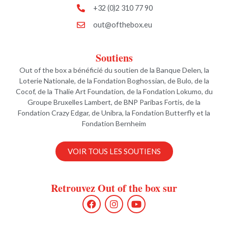
+32 (0)2 310 77 90
out@ofthebox.eu
Soutiens
Out of the box a bénéficié du soutien de la Banque Delen, la
Loterie Nationale, de la Fondation Boghossian, de Bulo, de la
Cocof, de la Thalie Art Foundation, de la Fondation Lokumo, du
Groupe Bruxelles Lambert, de BNP Paribas Fortis, de la
Fondation Crazy Edgar, de Unibra, la Fondation Butterfly et la
Fondation Bernheim
VOIR TOUS LES SOUTIENS
Retrouvez Out of the box sur
F
I
Y
a
n
o
c
s
u
e
t
t