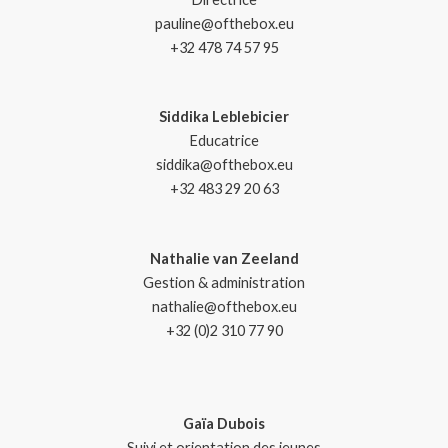
pauline@ofthebox.eu
+32 478 74 57 95
Siddika Leblebicier
Educatrice
siddika@ofthebox.eu
+32 483 29 20 63
Nathalie van Zeeland
Gestion & administration
nathalie@ofthebox.eu
+32 (0)2 310 77 90
Gaïa Dubois
Suivi et orientation des jeunes