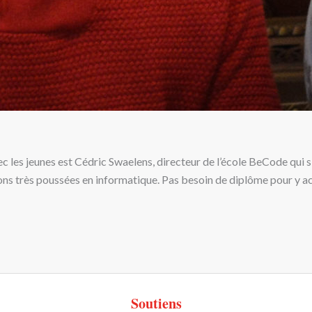
c les jeunes est Cédric Swaelens, directeur de l’école BeCode qui s’
ons très poussées en informatique. Pas besoin de diplôme pour y accé
Soutiens