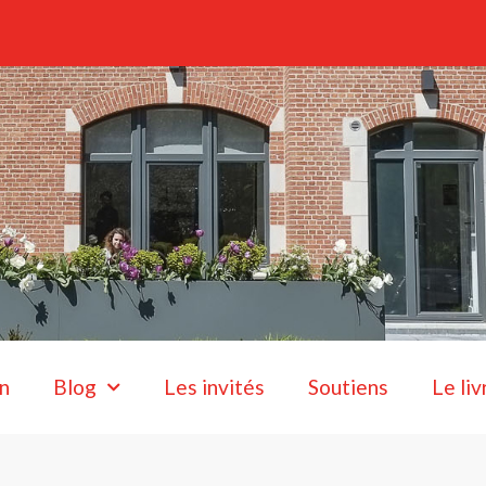
n
Blog
Les invités
Soutiens
Le liv