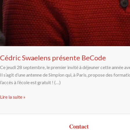
Cédric Swaelens présente BeCode
Ce jeudi 28 septembre, le premier invité à déjeuner cette année ave
Il s’agit d’une antenne de Simplon qui, à Paris, propose des formati
l’accès à l’école est gratuit ! (…)
Lire la suite »
Contact