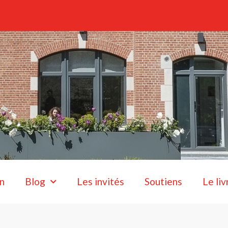
n
Blog
Les invités
Soutiens
Le liv