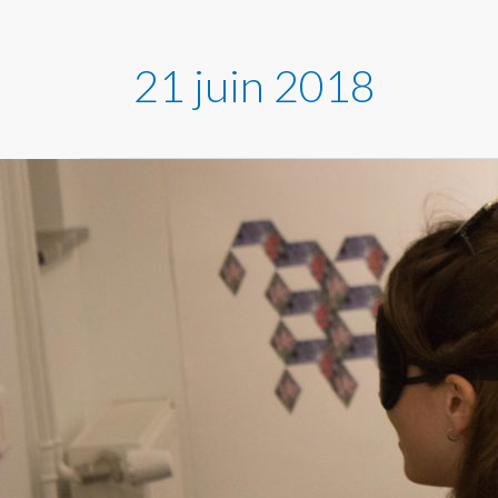
21 juin 2018
Franc
Pairon,
une
pédagogue
surdouée