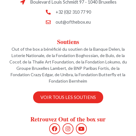
Boulevard Louis Schmidt 97 - 1040 Bruxelles
+32 (0)2 310 77 90
out@ofthebox.eu
Soutiens
Out of the box a bénéficié du soutien de la Banque Delen, la
Loterie Nationale, de la Fondation Boghossian, de Bulo, de la
Cocof, de la Thalie Art Foundation, de la Fondation Lokumo, du
Groupe Bruxelles Lambert, de BNP Paribas Fortis, de la
Fondation Crazy Edgar, de Unibra, la Fondation Butterfly et la
Fondation Bernheim
VOIR TOUS LES SOUTIENS
Retrouvez Out of the box sur
F
I
Y
a
n
o