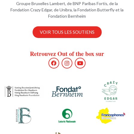
Groupe Bruxelles Lambert, de BNP Paribas Fortis, de la
Fondation Crazy Edgar, de Unibra, la Fondation Butterfly et la
Fondation Bernheim
VOIR TOUS LES SOUTIENS
Retrouvez Out of the box sur
F
I
Y
a
n
o
c
s
u
e
t
t
b
a
u
o
g
b
o
r
e
k
a
m