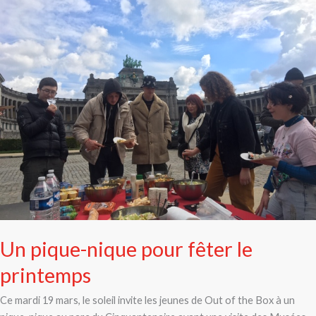
pique-
nique
pour
fêter
le
printemps
Un pique-nique pour fêter le
printemps
Ce mardi 19 mars, le soleil invite les jeunes de Out of the Box à un