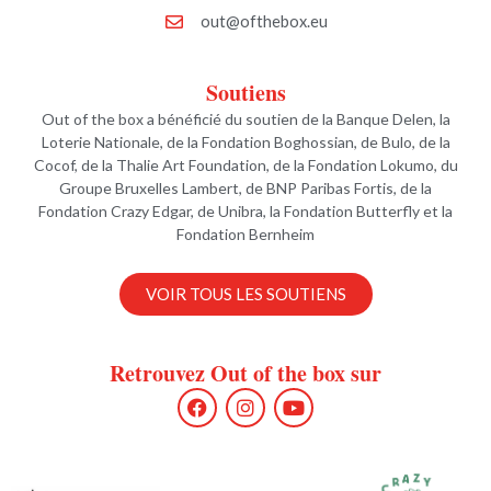
out@ofthebox.eu
Soutiens
Out of the box a bénéficié du soutien de la Banque Delen, la
Loterie Nationale, de la Fondation Boghossian, de Bulo, de la
Cocof, de la Thalie Art Foundation, de la Fondation Lokumo, du
Groupe Bruxelles Lambert, de BNP Paribas Fortis, de la
Fondation Crazy Edgar, de Unibra, la Fondation Butterfly et la
Fondation Bernheim
VOIR TOUS LES SOUTIENS
Retrouvez Out of the box sur
F
I
Y
a
n
o
c
s
u
e
t
t
b
a
u