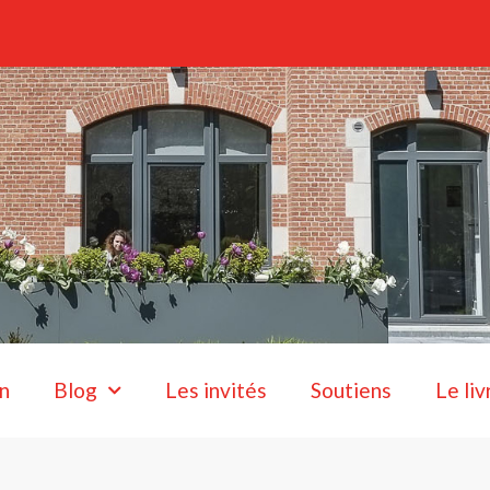
n
Blog
Les invités
Soutiens
Le liv