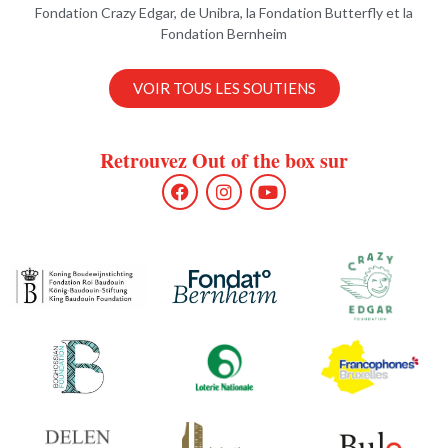
Fondation Crazy Edgar, de Unibra, la Fondation Butterfly et la
Fondation Bernheim
VOIR TOUS LES SOUTIENS
Retrouvez Out of the box sur
F
I
Y
a
n
o
c
s
u
e
t
t
b
a
u
o
g
b
o
r
e
k
a
m