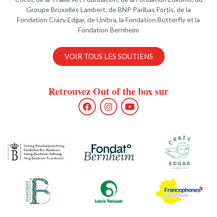
Groupe Bruxelles Lambert, de BNP Paribas Fortis, de la
Fondation Crazy Edgar, de Unibra, la Fondation Butterfly et la
Fondation Bernheim
VOIR TOUS LES SOUTIENS
Retrouvez Out of the box sur
F
I
Y
a
n
o
c
s
u
e
t
t
b
a
u
o
g
b
o
r
e
k
a
m