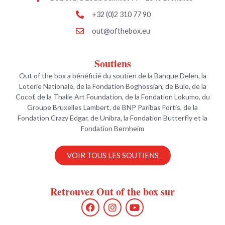
+32 (0)2 310 77 90
out@ofthebox.eu
Soutiens
Out of the box a bénéficié du soutien de la Banque Delen, la
Loterie Nationale, de la Fondation Boghossian, de Bulo, de la
Cocof, de la Thalie Art Foundation, de la Fondation Lokumo, du
Groupe Bruxelles Lambert, de BNP Paribas Fortis, de la
Fondation Crazy Edgar, de Unibra, la Fondation Butterfly et la
Fondation Bernheim
VOIR TOUS LES SOUTIENS
Retrouvez Out of the box sur
F
I
Y
a
n
o
c
s
u