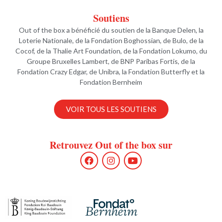
Soutiens
Out of the box a bénéficié du soutien de la Banque Delen, la
Loterie Nationale, de la Fondation Boghossian, de Bulo, de la
Cocof, de la Thalie Art Foundation, de la Fondation Lokumo, du
Groupe Bruxelles Lambert, de BNP Paribas Fortis, de la
Fondation Crazy Edgar, de Unibra, la Fondation Butterfly et la
Fondation Bernheim
VOIR TOUS LES SOUTIENS
Retrouvez Out of the box sur
F
I
Y
a
n
o
c
s
u
e
t
t
b
a
u
o
g
b
o
r
e
k
a