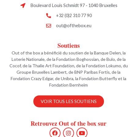
Boulevard Louis Schmidt 97 - 1040 Bruxelles
+32 (0)2 310 77 90
out@ofthebox.eu
Soutiens
Out of the box a bénéficié du soutien de la Banque Delen, la
Loterie Nationale, de la Fondation Boghossian, de Bulo, de la
Cocof, de la Thalie Art Foundation, de la Fondation Lokumo, du
Groupe Bruxelles Lambert, de BNP Paribas Fortis, de la
Fondation Crazy Edgar, de Unibra, la Fondation Butterfly et la
Fondation Bernheim
VOIR TOUS LES SOUTIENS
Retrouvez Out of the box sur
F
I
Y
a
n
o