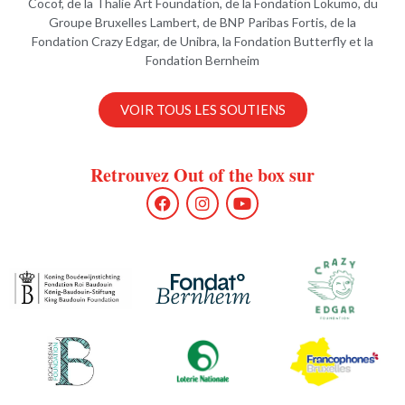
Cocof, de la Thalie Art Foundation, de la Fondation Lokumo, du
Groupe Bruxelles Lambert, de BNP Paribas Fortis, de la
Fondation Crazy Edgar, de Unibra, la Fondation Butterfly et la
Fondation Bernheim
VOIR TOUS LES SOUTIENS
Retrouvez Out of the box sur
F
I
Y
a
n
o
c
s
u
e
t
t
b
a
u
o
g
b
o
r
e
k
a
m