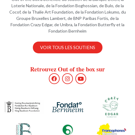
Loterie Nationale, de la Fondation Boghossian, de Bulo, de la
Cocof, de la Thalie Art Foundation, de la Fondation Lokumo, du
Groupe Bruxelles Lambert, de BNP Paribas Fortis, de la
Fondation Crazy Edgar, de Unibra, la Fondation Butterfly et la
Fondation Bernheim
VOIR TOUS LES SOUTIENS
Retrouvez Out of the box sur
F
I
Y
a
n
o
c
s
u
e
t
t
b
a
u
o
g
b
o
r
e
k
a
m