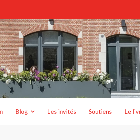
n
Blog
Les invités
Soutiens
Le liv