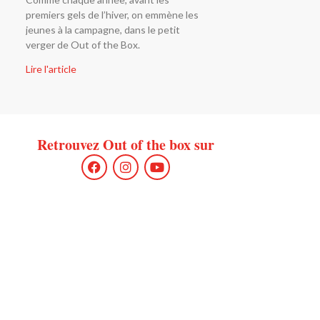
premiers gels de l’hiver, on emmène les
jeunes à la campagne, dans le petit
verger de Out of the Box.
Lire l'article
Retrouvez Out of the box sur
F
I
Y
a
n
o
c
s
u
e
t
t
b
a
u
o
g
b
o
r
e
k
a
m