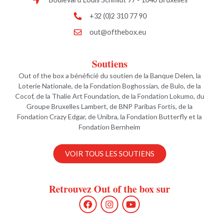
+32 (0)2 310 77 90
out@ofthebox.eu
Soutiens
Out of the box a bénéficié du soutien de la Banque Delen, la
Loterie Nationale, de la Fondation Boghossian, de Bulo, de la
Cocof, de la Thalie Art Foundation, de la Fondation Lokumo, du
Groupe Bruxelles Lambert, de BNP Paribas Fortis, de la
Fondation Crazy Edgar, de Unibra, la Fondation Butterfly et la
Fondation Bernheim
VOIR TOUS LES SOUTIENS
Retrouvez Out of the box sur
F
I
Y
a
n
o
c
s
u