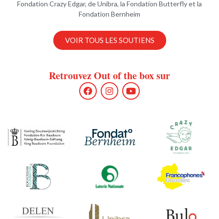
Fondation Crazy Edgar, de Unibra, la Fondation Butterfly et la
Fondation Bernheim
VOIR TOUS LES SOUTIENS
Retrouvez Out of the box sur
F
I
Y
a
n
o
c
s
u
e
t
t
b
a
u
o
g
b
o
r
e
k
a
m