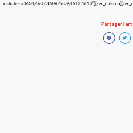
include= »4604,4607,4608,4609,4612,4613″][/vc_column][/vc_
Partager l'art