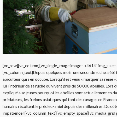
[vc_row][vc_column][vc_single_image image= »4614″ img_size= 
[vc_column_text]Depuis quelques mois, une seconde ruche a été i
apiculteur qui s’en occupe. Lorsqu’il est venu « marquer sa reine »
lui l’intérieur de sa ruche où vivent près de 50 000 abeilles. Lors
expliqué aux jeunes pourquoi les abeilles sont actuellement en da
prédateurs, les frelons asiatiques qui font des ravages en France e
humains récoltent le précieux miel depuis des millénaires. Du côt
impatience ![/vc_column_text][vc_empty_space][vc_media_gri