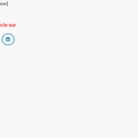
row]
icle sur