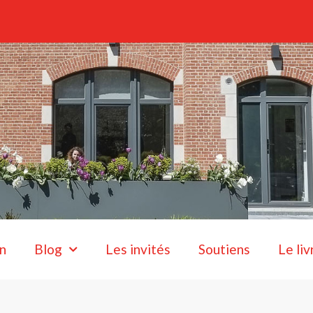
n
Blog
Les invités
Soutiens
Le liv