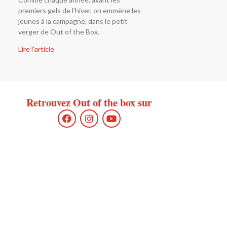
premiers gels de l’hiver, on emmène les
jeunes à la campagne, dans le petit
verger de Out of the Box.
Lire l'article
Retrouvez Out of the box sur
F
I
Y
a
n
o
c
s
u
e
t
t
b
a
u
o
g
b
o
r
e
k
a
m