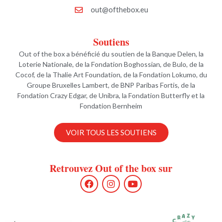
Soutiens
Out of the box a bénéficié du soutien de la Banque Delen, la
Loterie Nationale, de la Fondation Boghossian, de Bulo, de la
Cocof, de la Thalie Art Foundation, de la Fondation Lokumo, du
Groupe Bruxelles Lambert, de BNP Paribas Fortis, de la
Fondation Crazy Edgar, de Unibra, la Fondation Butterfly et la
Fondation Bernheim
VOIR TOUS LES SOUTIENS
Retrouvez Out of the box sur
F
I
Y
a
n
o
c
s
u
e
t
t
b
a
u
o
g
b
o
r
e