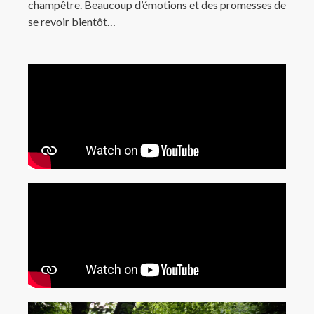
champêtre. Beaucoup d’émotions et des promesses de
se revoir bientôt…