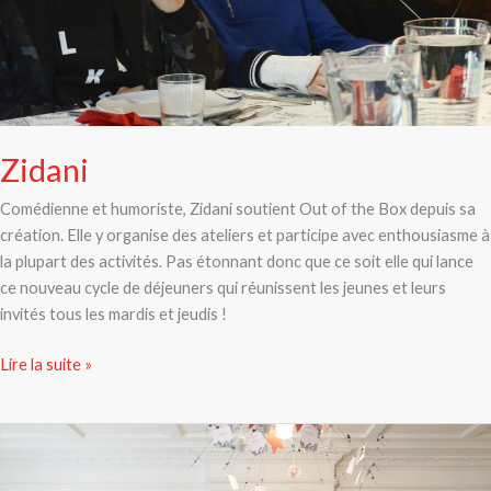
Zidani
Comédienne et humoriste, Zidani soutient Out of the Box depuis sa
création. Elle y organise des ateliers et participe avec enthousiasme à
la plupart des activités. Pas étonnant donc que ce soit elle qui lance
ce nouveau cycle de déjeuners qui réunissent les jeunes et leurs
invités tous les mardis et jeudis !
Lire la suite »
La
rentrée
Out