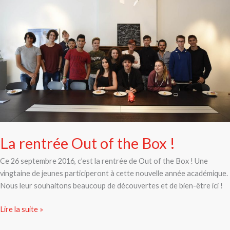
of
the
Box
!
La rentrée Out of the Box !
Ce 26 septembre 2016, c’est la rentrée de Out of the Box ! Une
vingtaine de jeunes participeront à cette nouvelle année académique.
Nous leur souhaitons beaucoup de découvertes et de bien-être ici !
Lire la suite »