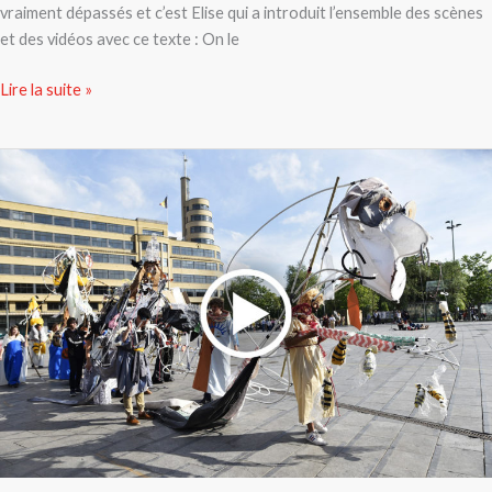
vraiment dépassés et c’est Elise qui a introduit l’ensemble des scènes
et des vidéos avec ce texte : On le
Lire la suite »
Les
Géants
de
Out
of
the
box
en
vidéo
!