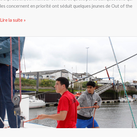
les concernent en priorité ont séduit quelques jeunes de Out of the
Lire la suite »
Du
vent
et
des
voiles