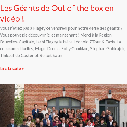
Les Géants de Out of the box en
vidéo !
Vous n’étiez pas à Flagey ce vendredi pour notre défilé des géants ?
Vous pouvez le découvrir ici et maintenant ! Merci à la Région
Bruxelles-Capitale, l’asbl Flagey, la bière Léopold 7,Tour & Taxis, La
commune d’Ixelles, Magic Drums, Roby Comblain, Stephan Goldrajch,
Thibaut de Coster et Benoit Satin
Lire la suite »
Une
visite
royale