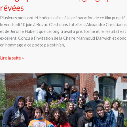
rêvées
Plusieurs mois ont été nécessaires à la préparation de ce film projeté
le vendredi 10 juin à Bozar. C’est dans l’atelier d’Alexandre Christiaens
et de Jérôme Hubert que ce long travail a pris forme et le résultat est
excellent. Conçu à l’invitation de la Chaire Mahmoud Darwich et donc
en hommage à ce poète palestinien,
Lire la suite »
La
visite
d’un
très
grand
artiste