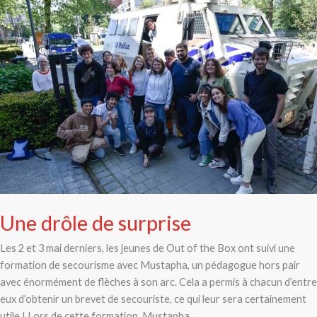
drôle
de
surprise
Une drôle de surprise
Les 2 et 3 mai derniers, les jeunes de Out of the Box ont suivi une
formation de secourisme avec Mustapha, un pédagogue hors pair
avec énormément de flèches à son arc. Cela a permis à chacun d’entre
eux d’obtenir un brevet de secouriste, ce qui leur sera certainement
utile ! Lors de cette formation, Mustapha,