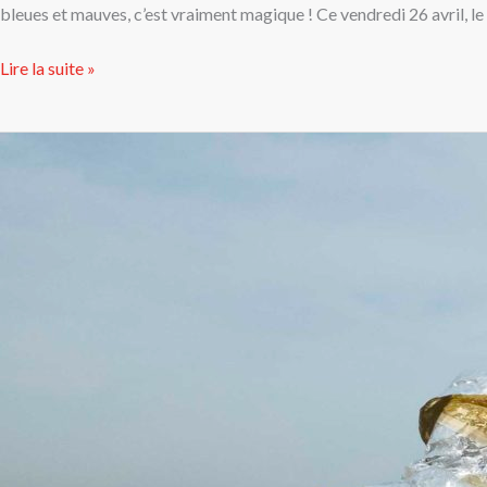
bleues et mauves, c’est vraiment magique ! Ce vendredi 26 avril, le
Lire la suite »
Géographies
absentes,
géographies
rêvées