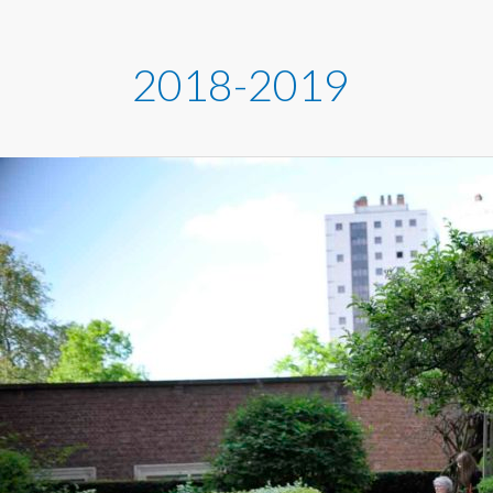
2018-2019
Ecouter,
voir