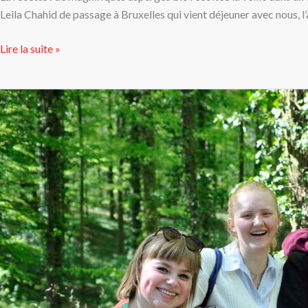
Leila Chahid de passage à Bruxelles qui vient déjeuner avec nous, 
Lire la suite »
Les
jacinthes
sauvages
du
Bois
de
Halle