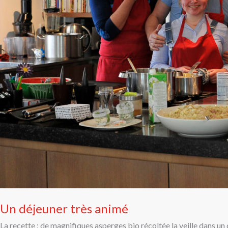
Un déjeuner très animé
La recette : de magnifiques asperges bio récoltée la veille dans 