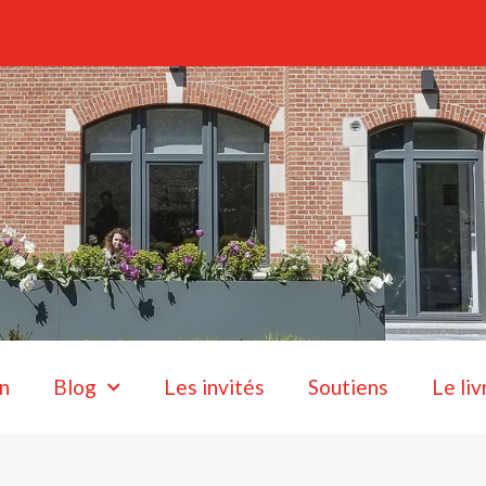
n
Blog
Les invités
Soutiens
Le liv