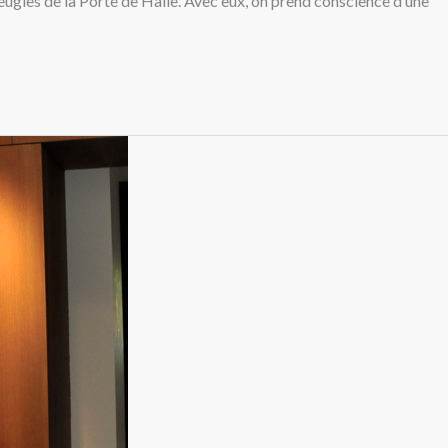
eugles de la Porte de Halle. Avec eux, on prend conscience d’une