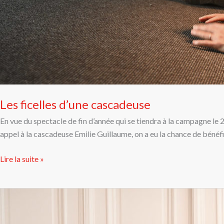
Les ficelles d’une cascadeuse
En vue du spectacle de fin d’année qui se tiendra à la campagne le 
appel à la cascadeuse Emilie Guillaume, on a eu la chance de bénéfi
Lire la suite »
Coup
de
chapeau