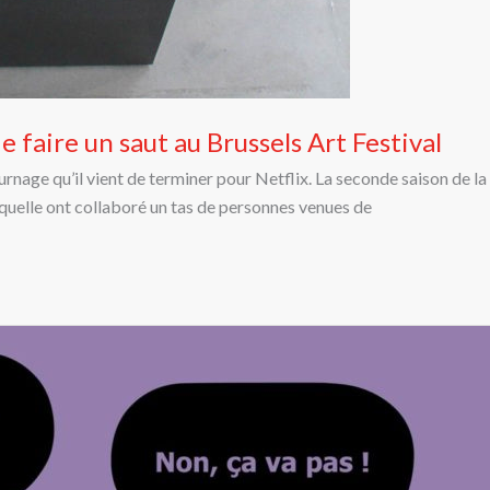
 faire un saut au Brussels Art Festival
urnage qu’il vient de terminer pour Netflix. La seconde saison de la s
quelle ont collaboré un tas de personnes venues de