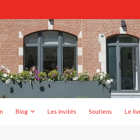
n
Blog
Les invités
Soutiens
Le liv