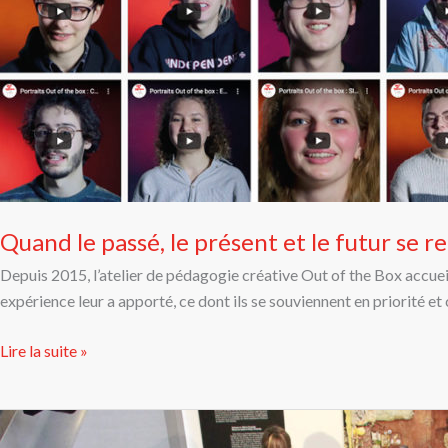
minutes
Quand le passé, le présent et le futur se
Depuis 2015, l’atelier de pédagogie créative Out of the Box accuei
expérience leur a apporté, ce dont ils se souviennent en priorité et
Lire la suite »
Du
cinéma