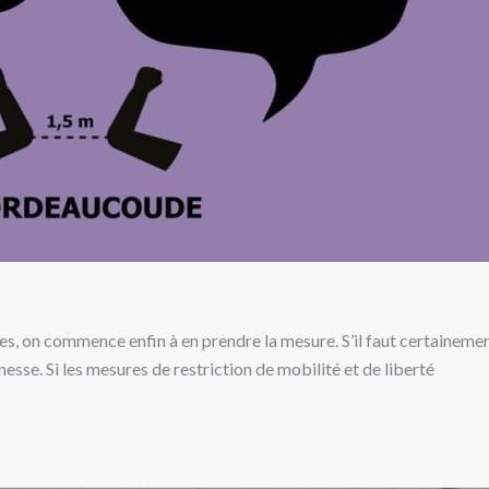
unes, on commence enfin à en prendre la mesure. S’il faut certaineme
nesse. Si les mesures de restriction de mobilité et de liberté